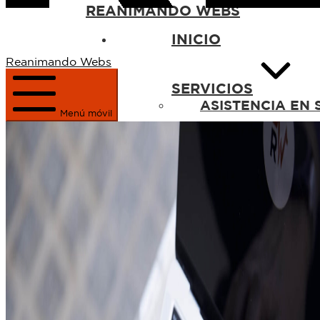
REANIMANDO WEBS
INICIO
Reanimando Webs
SERVICIOS
ASISTENCIA EN 
Menú móvil
Especializadas en Plesk 
MANTENIMIENT
Realizando un mantenimi
SEGURIDAD WE
Hacemos que tu web sea 
Auditorías
Implementacio
DISEÑO WEB