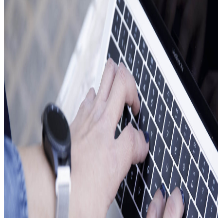
Creamos webs totalment
MARKETING DIG
Llegar al máximo número 
AUTOMATIZACIÓ
Tu página web puede hac
ti.
BLOG
CONTACTO