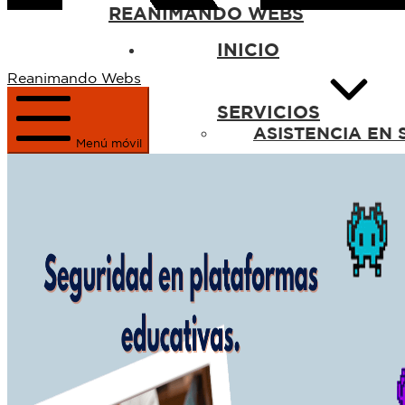
REANIMANDO WEBS
INICIO
Reanimando Webs
SERVICIOS
ASISTENCIA EN 
Menú móvil
Especializadas en Plesk 
MANTENIMIENT
Realizando un mantenimi
SEGURIDAD WE
Hacemos que tu web sea 
Auditorías
Implementacio
DISEÑO WEB