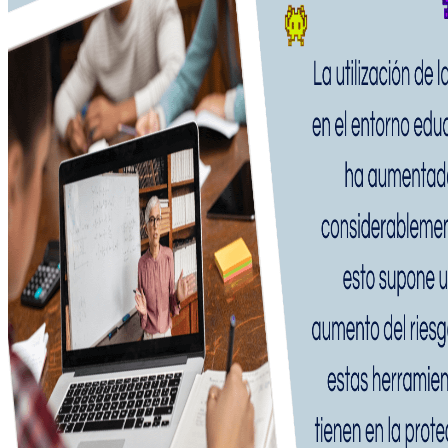
Creamos webs totalment
MARKETING DIG
Llegar al máximo número 
AUTOMATIZACIÓ
Tu página web puede hac
ti.
BLOG
CONTACTO