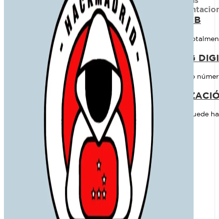
Auditorías
Implementacio
DISEÑO WEB
Creamos webs totalment
MARKETING DIG
Llegar al máximo número 
AUTOMATIZACIÓ
Tu página web puede hac
ti.
BLOG
CONTACTO